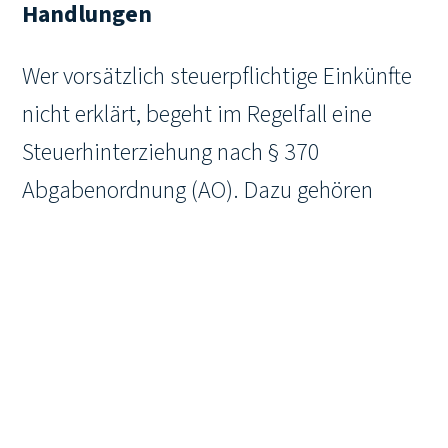
Handlungen
Wer vorsätzlich steuerpflichtige Einkünfte
nicht erklärt, begeht im Regelfall eine
Steuerhinterziehung nach § 370
Abgabenordnung (AO). Dazu gehören
sowohl das Verschweigen von Einkünften,
die bewusste Falschdeklaration des
Wohnsitzes als auch das gezielte
Vorenthalten oder Verschleiern von
Geldflüssen und geldwerten Vorteilen.