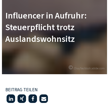
Influencer in Aufruhr:
Steuerpflicht trotz
Auslandswohnsitz
©
©
ChayTee/stock.adobe.com
ChayTee/stock.adobe.com
BEITRAG TEILEN