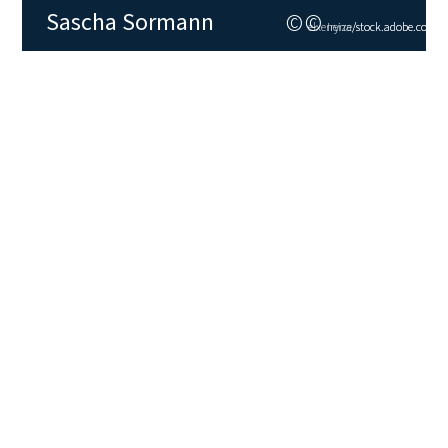
Sascha Sormann
©
©
elxeneize/stock.adobe.com
Iryna/stock.adobe.com
Rechtsanwalt
Fachanwalt für Miet- und
Wohnungseigentumsrecht
Partner
+49 89 28634-428
sascha.sormann@snp.law
zum Profil