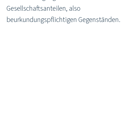
Gesellschaftsanteilen, also
beurkundungspflichtigen Gegenständen.
„Diese Vorgänge sind häufig sehr komplex
und mit einer Vielzahl von Dokumenten
verbunden und erfordern im Rahmen der
notarielle Beratung und Beurkundung
daher auch weiterhin die Anwesenheit der
Gründer“, so
Sarah Scherwitzki
.