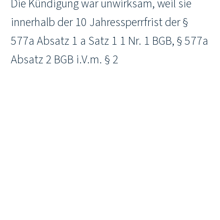
Die Kündigung war unwirksam, weil sie
innerhalb der 10 Jahressperrfrist der §
577a Absatz 1 a Satz 1 1 Nr. 1 BGB, § 577a
Absatz 2 BGB i.V.m. § 2
BlnKündigungsschutzklausel-VO 2013
erfolgte und sich die GbR nicht auf den
Ausnahmetatbestand des § 577 a Abs. 1 a
Satz 2 BGB berufen, nachdem die
Kündigungssperrfrist unter anderem dann
nicht gilt, wenn die Gesellschafter
derselben Familie angehören. Denn die
Gesellschafter waren im maßgeblichen