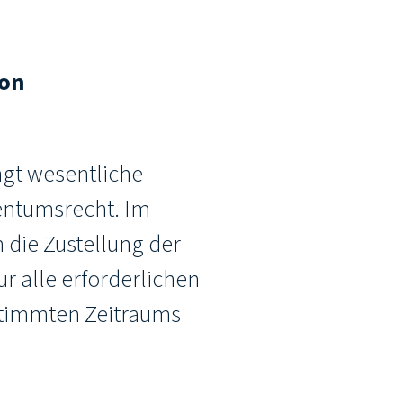
von
ngt wesentliche
entumsrecht. Im
 die Zustellung der
ur alle erforderlichen
stimmten Zeitraums