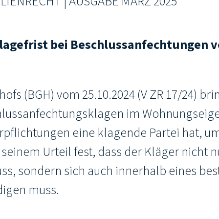
IENRECHT | AUSGABE MÄRZ 2025
agefrist bei Beschlussanfechtungen 
ofs (BGH) vom 25.10.2024 (V ZR 17/24) bri
eschlussanfechtungsklagen im Wohnungseig
erpflichtungen eine klagende Partei hat, um
seinem Urteil fest, dass der Kläger nicht n
ss, sondern sich auch innerhalb eines be
digen muss.