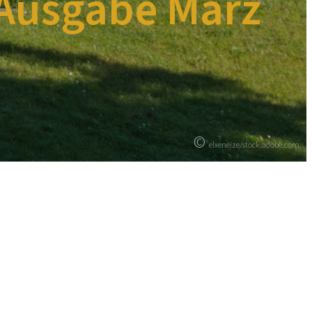
Ausgabe März
©
elxeneize/stock.adobe.com