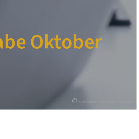
abe Oktober
©
M+Isolation+Photo/stock.adobe.com