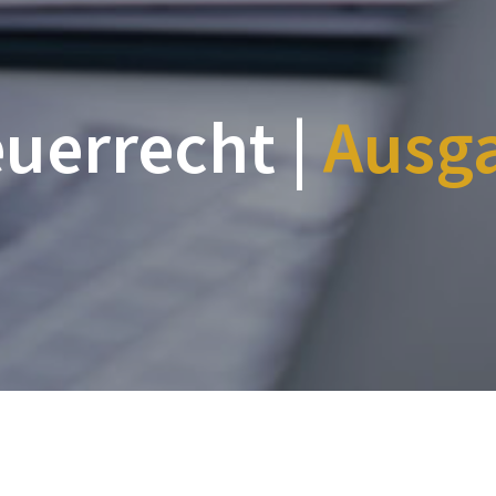
euerrecht |
Ausg