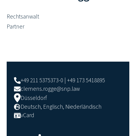
Rechtsanwalt
Partner
+49 211 5375373-0 | +49 173 5418895
clemens.rogge@snp.law
Düsseldorf
Deutsch, Englisch, Niederländisch
vCard